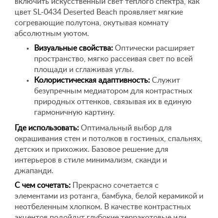
включить искусственный свет теплого спектра, как
цвет SL-0434 Deserted Beach проявляет мягкие
согревающие полутона, окутывая комнату
абсолютным уютом.
Визуальные свойства:
Оптически расширяет
пространство, мягко рассеивая свет по всей
площади и сглаживая углы.
Колористическая адаптивность:
Служит
безупречным медиатором для контрастных
природных оттенков, связывая их в единую
гармоничную картину.
Где использовать:
Оптимальный выбор для
окрашивания стен и потолков в гостиных, спальнях,
детских и прихожих. Базовое решение для
интерьеров в стиле минимализм, сканди и
джапанди.
С чем сочетать:
Прекрасно сочетается с
элементами из ротанга, бамбука, белой керамикой и
неотбеленным хлопком. В качестве контрастных
акцентов подойдут глубокие терракотовые или