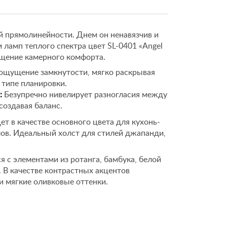
й прямолинейности. Днем он ненавязчив и
м ламп теплого спектра цвет SL-0401 «Angel
щение камерного комфорта.
ощущение замкнутости, мягко раскрывая
типе планировки.
:
Безупречно нивелирует разногласия между
создавая баланс.
т в качестве основного цвета для кухонь-
лов. Идеальный холст для стилей джапанди,
 с элементами из ротанга, бамбука, белой
 В качестве контрастных акцентов
и мягкие оливковые оттенки.