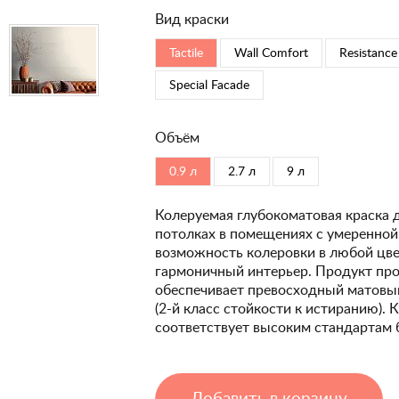
Вид краски
Tactile
Wall Comfort
Resistance
Special Faсade
Объём
0.9 л
2.7 л
9 л
Колеруемая глубокоматовая краска 
потолках в помещениях с умеренной
возможность колеровки в любой цвет
гармоничный интерьер. Продукт про
обеспечивает превосходный матовый
(2-й класс стойкости к истиранию). 
соответствует высоким стандартам 