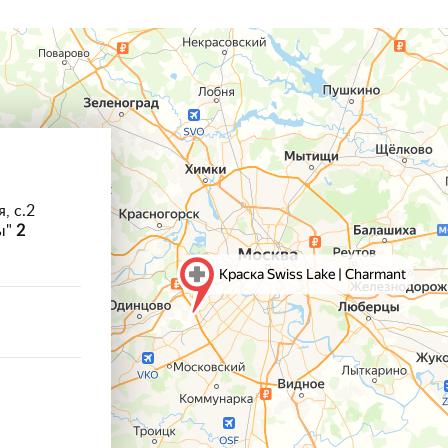
, с.2
ы"
2