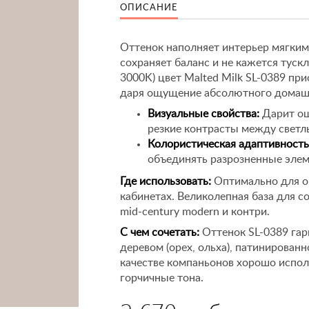
ОПИСАНИЕ
Оттенок наполняет интерьер мягким
сохраняет баланс и не кажется тускл
3000K) цвет Malted Milk SL-0389 п
даря ощущение абсолютного домашн
Визуальные свойства:
Дарит ощ
резкие контрасты между светл
Колористическая адаптивность
объединять разрозненные элем
Где использовать:
Оптимально для ок
кабинетах. Великолепная база для с
mid-century modern и контри.
С чем сочетать:
Оттенок SL-0389 гар
деревом (орех, ольха), патинирован
качестве компаньонов хорошо испол
горчичные тона.