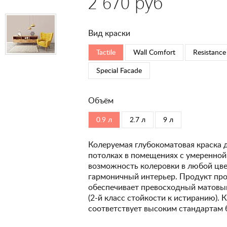
2 670 руб
Вид краски
Tactile
Wall Comfort
Resistance
Special Faсade
Объём
0.9 л
2.7 л
9 л
Колеруемая глубокоматовая краска 
потолках в помещениях с умеренной
возможность колеровки в любой цвет
гармоничный интерьер. Продукт про
обеспечивает превосходный матовый
(2-й класс стойкости к истиранию). 
соответствует высоким стандартам 