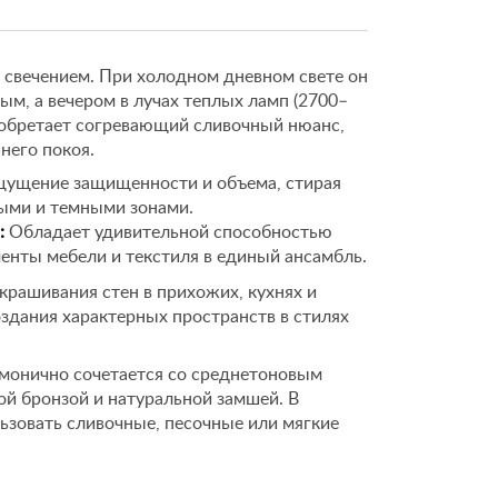
 свечением. При холодном дневном свете он
ым, а вечером в лучах теплых ламп (2700–
риобретает согревающий сливочный нюанс,
его покоя.
ущение защищенности и объема, стирая
ыми и темными зонами.
:
Обладает удивительной способностью
енты мебели и текстиля в единый ансамбль.
рашивания стен в прихожих, кухнях и
оздания характерных пространств в стилях
монично сочетается со среднетоновым
ной бронзой и натуральной замшей. В
ьзовать сливочные, песочные или мягкие