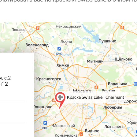
, с.2
ы"
2