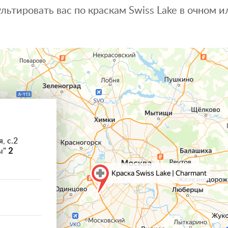
льтировать вас по краскам Swiss Lake в очном
, с.2
ы"
2