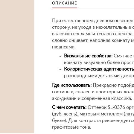
ОПИСАНИЕ
При естественном дневном освещен
сторону, не уходя в нежелательные с
включаются лампы теплого спектра 
словно оживает, наполняя комнату
нюансами.
Визуальные свойства:
Смягчает
комнату визуально более прост
Колористическая адаптивность
разнородными деталями декора
Где использовать:
Прекрасно подойде
гостиных, спален и просторных хол
эко-дизайн и современная классика.
С чем сочетать:
Оттенок SL-0376 орг
(дуб, ясень), матовым металлом (лат
букле). Для контраста рекомендует
графитовые тона.