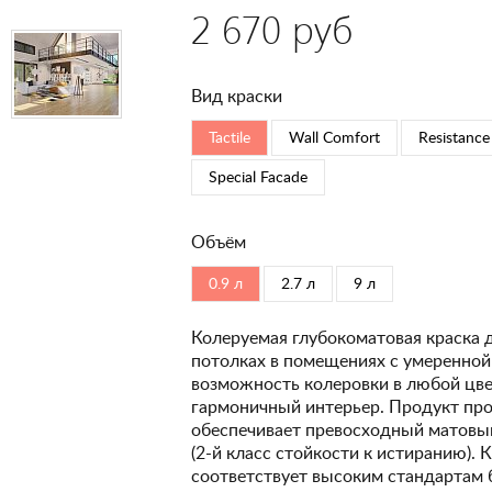
2 670 руб
Вид краски
Tactile
Wall Comfort
Resistance
Special Faсade
Объём
0.9 л
2.7 л
9 л
Колеруемая глубокоматовая краска 
потолках в помещениях с умеренной
возможность колеровки в любой цвет
гармоничный интерьер. Продукт про
обеспечивает превосходный матовый
(2-й класс стойкости к истиранию). 
соответствует высоким стандартам 