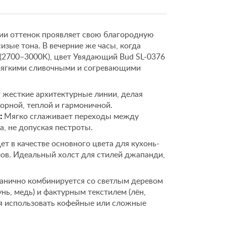
ии оттенок проявляет свою благородную
изые тона. В вечерние же часы, когда
(2700–3000K), цвет Увядающий Bud SL-0376
 мягкими сливочными и согревающими
 жесткие архитектурные линии, делая
орной, теплой и гармоничной.
:
Мягко сглаживает переходы между
, не допуская пестроты.
т в качестве основного цвета для кухонь-
лов. Идеальный холст для стилей джапанди,
анично комбинируется со светлым деревом
унь, медь) и фактурным текстилем (лён,
ся использовать кофейные или сложные