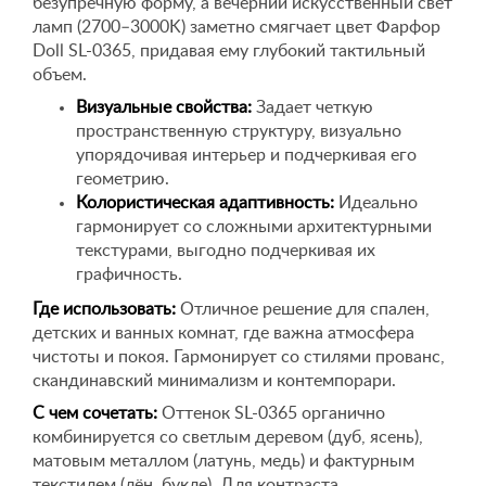
безупречную форму, а вечерний искусственный свет
ламп (2700–3000K) заметно смягчает цвет Фарфор
Doll SL-0365, придавая ему глубокий тактильный
объем.
Визуальные свойства:
Задает четкую
пространственную структуру, визуально
упорядочивая интерьер и подчеркивая его
геометрию.
Колористическая адаптивность:
Идеально
гармонирует со сложными архитектурными
текстурами, выгодно подчеркивая их
графичность.
Где использовать:
Отличное решение для спален,
детских и ванных комнат, где важна атмосфера
чистоты и покоя. Гармонирует со стилями прованс,
скандинавский минимализм и контемпорари.
С чем сочетать:
Оттенок SL-0365 органично
комбинируется со светлым деревом (дуб, ясень),
матовым металлом (латунь, медь) и фактурным
текстилем (лён, букле). Для контраста