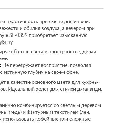
ю пластичность при смене дня и ночи.
жести и обилия воздуха, а вечером при
hyle SL-0359 приобретает изысканную
убину.
рует баланс света в пространстве, делая
лее.
:
Не перегружает восприятие, позволяя
ю истинную глубиу на своем фоне.
т в качестве основного цвета для кухонь-
лов. Идеальный холст для стилей джапанди,
анично комбинируется со светлым деревом
унь, медь) и фактурным текстилем (лён,
ся использовать кофейные или сложные