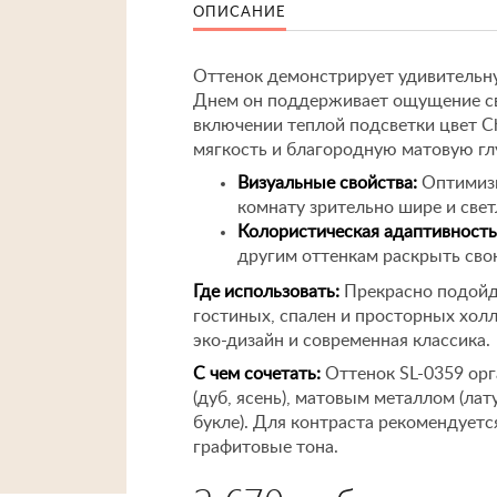
ОПИСАНИЕ
Оттенок демонстрирует удивительну
Днем он поддерживает ощущение све
включении теплой подсветки цвет C
мягкость и благородную матовую гл
Визуальные свойства:
Оптимизи
комнату зрительно шире и свет
Колористическая адаптивность
другим оттенкам раскрыть сво
Где использовать:
Прекрасно подойде
гостиных, спален и просторных хол
эко-дизайн и современная классика.
С чем сочетать:
Оттенок SL-0359 орг
(дуб, ясень), матовым металлом (лат
букле). Для контраста рекомендует
графитовые тона.