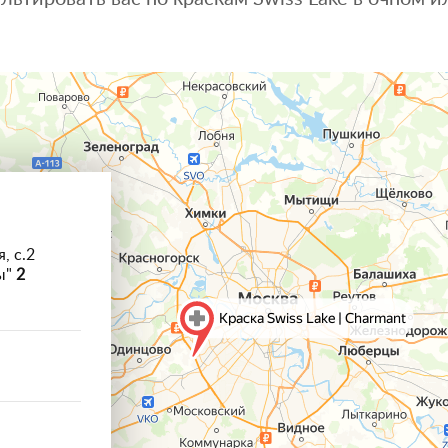
, с.2
ы"
2