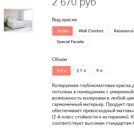
2 670 руб
Вид краски
Tactile
Wall Comfort
Resistance
Special Faсade
Объём
0.9 л
2.7 л
9 л
Колеруемая глубокоматовая краска 
потолках в помещениях с умеренной
возможность колеровки в любой цвет
гармоничный интерьер. Продукт про
обеспечивает превосходный матовый
(2-й класс стойкости к истиранию). 
соответствует высоким стандартам 