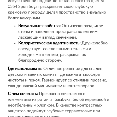
искусственной подсветке теплого спектра цвет SL-
0354 Spun Sugar раскрывает свою глубокую
кремовую природу, делая пространство визуально
более камерным.
Визуальные свойства:
Оптически раздвигает
стены и наполняет пространство мягким,
ласкающим взгляд свечением.
Колористическая адаптивность:
Дружелюбно
соседствует со сложными теплыми и
холодными цветами, раскрывая их
благородную сторону.
Где использовать:
Отличное решение для спален,
детских и ванных комнат, где важна атмосфера
чистоты и покоя. Гармонирует со стилями прованс,
скандинавский минимализм и контемпорари.
С чем сочетать:
Прекрасно сочетается с
элементами из ротанга, бамбука, белой керамикой и
неотбеленным хлопком. В качестве контрастных
акцентов подойдут глубокие терракотовые или
мягкие оливковые оттенки.