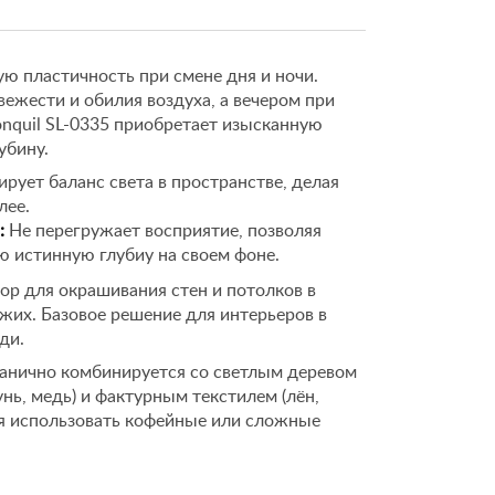
ю пластичность при смене дня и ночи.
жести и обилия воздуха, а вечером при
onquil SL-0335 приобретает изысканную
убину.
рует баланс света в пространстве, делая
лее.
:
Не перегружает восприятие, позволяя
ю истинную глубиу на своем фоне.
р для окрашивания стен и потолков в
ожих. Базовое решение для интерьеров в
ди.
анично комбинируется со светлым деревом
унь, медь) и фактурным текстилем (лён,
ся использовать кофейные или сложные