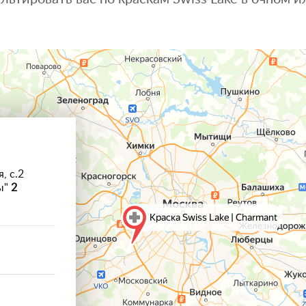
, с.2
ы"
2