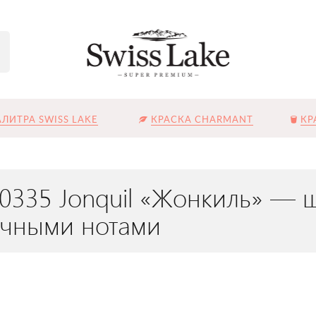
ЛИТРА SWISS LAKE
КРАСКА CHARMANT
КР
L-0335 Jonquil «Жонкиль» —
очными нотами