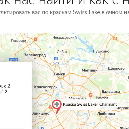
льтировать вас по краскам Swiss Lake в очном
, с.2
ы"
2