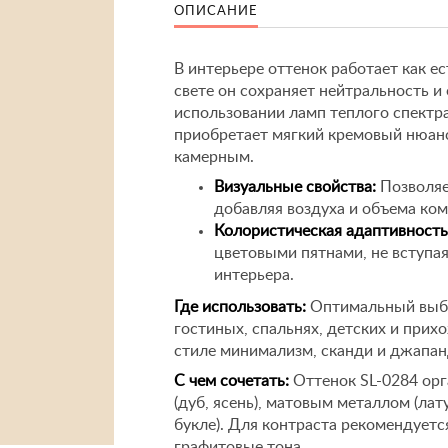
ОПИСАНИЕ
В интерьере оттенок работает как 
свете он сохраняет нейтральность и
использовании ламп теплого спектра
приобретает мягкий кремовый нюанс
камерным.
Визуальные свойства:
Позволяе
добавляя воздуха и объема ко
Колористическая адаптивность
цветовыми пятнами, не вступа
интерьера.
Где использовать:
Оптимальный выбо
гостиных, спальнях, детских и прих
стиле минимализм, сканди и джапан
С чем сочетать:
Оттенок SL-0284 орг
(дуб, ясень), матовым металлом (лат
букле). Для контраста рекомендует
графитовые тона.