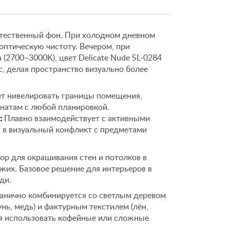
естественный фон. При холодном дневном
 оптическую чистоту. Вечером, при
 (2700–3000K), цвет Delicate Nude SL-0284
, делая пространство визуально более
т нивелировать границы помещения,
мнатам с любой планировкой.
:
Плавно взаимодействует с активными
я в визуальный конфликт с предметами
р для окрашивания стен и потолков в
ожих. Базовое решение для интерьеров в
ди.
анично комбинируется со светлым деревом
унь, медь) и фактурным текстилем (лён,
ся использовать кофейные или сложные