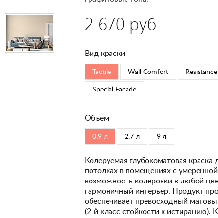
2 670 руб
Вид краски
Tactile
Wall Comfort
Resistance
Special Faсade
Объём
0.9 л
2.7 л
9 л
Колеруемая глубокоматовая краска 
потолках в помещениях с умеренной
возможность колеровки в любой цвет
гармоничный интерьер. Продукт про
обеспечивает превосходный матовый
(2-й класс стойкости к истиранию). 