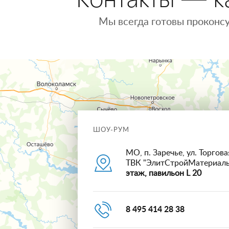
Мы всегда готовы проконсу
ШОУ-РУМ
МО, п. Заречье, ул. Торговая
ТВК "ЭлитСтройМатериал
этаж, павильон L 20
8 495 414 28 38