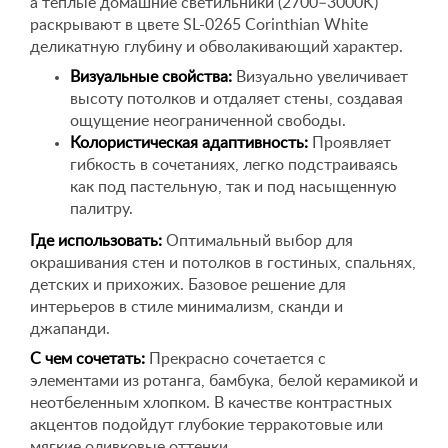
а теплые домашние светильники (2700–3000K)
раскрывают в цвете SL-0265 Corinthian White
деликатную глубину и обволакивающий характер.
Визуальные свойства:
Визуально увеличивает
высоту потолков и отдаляет стены, создавая
ощущение неограниченной свободы.
Колористическая адаптивность:
Проявляет
гибкость в сочетаниях, легко подстраиваясь
как под пастельную, так и под насыщенную
палитру.
Где использовать:
Оптимальный выбор для
окрашивания стен и потолков в гостиных, спальнях,
детских и прихожих. Базовое решение для
интерьеров в стиле минимализм, сканди и
джапанди.
С чем сочетать:
Прекрасно сочетается с
элементами из ротанга, бамбука, белой керамикой и
неотбеленным хлопком. В качестве контрастных
акцентов подойдут глубокие терракотовые или
мягкие оливковые оттенки.