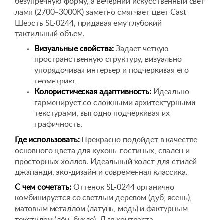
безупречную форму, а вечерний искусственный свет
ламп (2700–3000K) заметно смягчает цвет Cast
Шерсть SL-0244, придавая ему глубокий
тактильный объем.
Визуальные свойства:
Задает четкую
пространственную структуру, визуально
упорядочивая интерьер и подчеркивая его
геометрию.
Колористическая адаптивность:
Идеально
гармонирует со сложными архитектурными
текстурами, выгодно подчеркивая их
графичность.
Где использовать:
Прекрасно подойдет в качестве
основного цвета для кухонь-гостиных, спален и
просторных холлов. Идеальный холст для стилей
джапанди, эко-дизайн и современная классика.
С чем сочетать:
Оттенок SL-0244 органично
комбинируется со светлым деревом (дуб, ясень),
матовым металлом (латунь, медь) и фактурным
текстилем (лён, букле). Для контраста