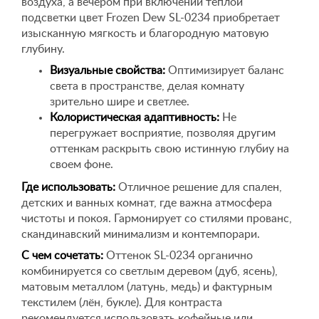
воздуха, а вечером при включении теплой
подсветки цвет Frozen Dew SL-0234 приобретает
изысканную мягкость и благородную матовую
глубину.
Визуальные свойства:
Оптимизирует баланс
света в пространстве, делая комнату
зрительно шире и светлее.
Колористическая адаптивность:
Не
перегружает восприятие, позволяя другим
оттенкам раскрыть свою истинную глубиу на
своем фоне.
Где использовать:
Отличное решение для спален,
детских и ванных комнат, где важна атмосфера
чистоты и покоя. Гармонирует со стилями прованс,
скандинавский минимализм и контемпорари.
С чем сочетать:
Оттенок SL-0234 органично
комбинируется со светлым деревом (дуб, ясень),
матовым металлом (латунь, медь) и фактурным
текстилем (лён, букле). Для контраста
рекомендуется использовать кофейные или