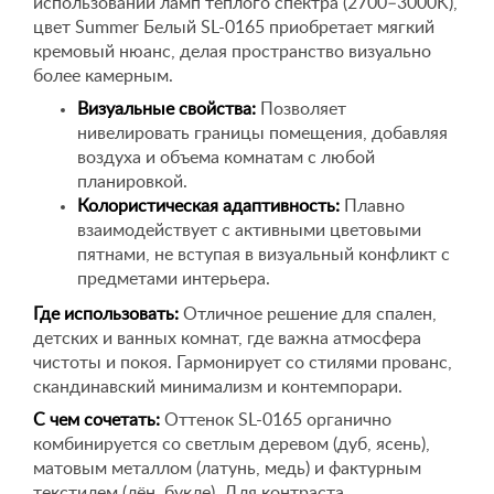
использовании ламп теплого спектра (2700–3000K),
цвет Summer Белый SL-0165 приобретает мягкий
кремовый нюанс, делая пространство визуально
более камерным.
Визуальные свойства:
Позволяет
нивелировать границы помещения, добавляя
воздуха и объема комнатам с любой
планировкой.
Колористическая адаптивность:
Плавно
взаимодействует с активными цветовыми
пятнами, не вступая в визуальный конфликт с
предметами интерьера.
Где использовать:
Отличное решение для спален,
детских и ванных комнат, где важна атмосфера
чистоты и покоя. Гармонирует со стилями прованс,
скандинавский минимализм и контемпорари.
С чем сочетать:
Оттенок SL-0165 органично
комбинируется со светлым деревом (дуб, ясень),
матовым металлом (латунь, медь) и фактурным
текстилем (лён, букле). Для контраста