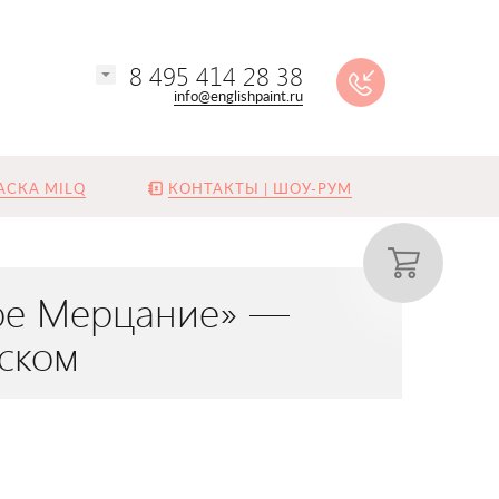
8 495 414 28 38
info@englishpaint.ru
АСКА MILQ
КОНТАКТЫ | ШОУ-РУМ
евое Мерцание» —
еском