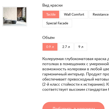
Вид краски
Tactile
Wall Comfort
Resistance
Special Faсade
Объём
0.9 л
2.7 л
9 л
Колеруемая глубокоматовая краска 
потолках в помещениях с умеренной
возможность колеровки в любой цвет
гармоничный интерьер. Продукт про
обеспечивает превосходный матовый
(2-й класс стойкости к истиранию). 
соответствует высоким стандартам 