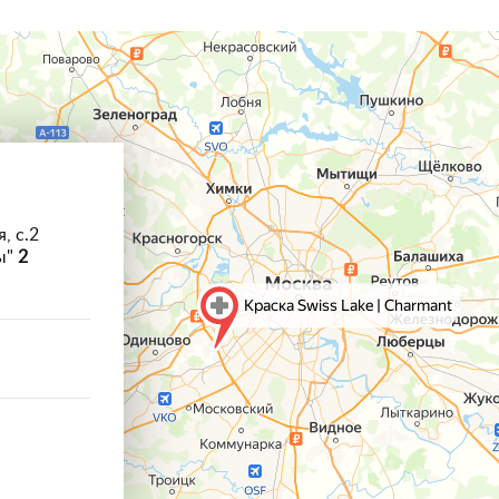
, с.2
ы"
2