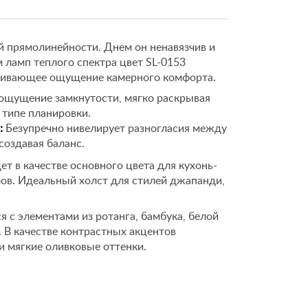
й прямолинейности. Днем он ненавязчив и
м ламп теплого спектра цвет SL-0153
кивающее ощущение камерного комфорта.
ощущение замкнутости, мягко раскрывая
типе планировки.
:
Безупречно нивелирует разногласия между
создавая баланс.
т в качестве основного цвета для кухонь-
лов. Идеальный холст для стилей джапанди,
 с элементами из ротанга, бамбука, белой
 В качестве контрастных акцентов
и мягкие оливковые оттенки.