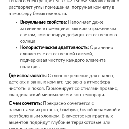
теплого спектра цвет SL-0142 «Snow Замок» словно
растворяет углы помещения, погружая комнату в
атмосферу безмятежности.
Визуальные свойства:
Наполняет даже
затененные помещения мягким отраженным
светом, компенсируя дефицит естественного
солнца.
Колористическая адаптивность:
Органично
сливается с естественной гаммой,
подчеркивая чистоту каждого элемента
палитры.
Где использовать:
Отличное решение для спален,
детских и ванных комнат, где важна атмосфера
чистоты и покоя. Гармонирует со стилями прованс,
скандинавский минимализм и контемпорари.
С чем сочетать:
Прекрасно сочетается с
элементами из ротанга, бамбука, белой керамикой и
неотбеленным хлопком. В качестве контрастных
акцентов подойдут глубокие терракотовые или
мягкие оливковые оттенки.