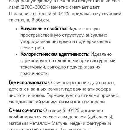
безупречную форму, а вечерний искусственный свет
ламп (2700–3000K) заметно смягчает цвет
Шелковисто-Белый SL-0125, придавая ему глубокий
тактильный объем.
Визуальные свойства:
Задает четкую
пространственную структуру, визуально
упорядочивая интерьер и подчеркивая его
геометрию.
Колористическая адаптивность:
Идеально
гармонирует со сложными архитектурными
текстурами, выгодно подчеркивая их
графичность.
Где использовать:
Отличное решение для спален,
детских и ванных комнат, где важна атмосфера
чистоты и покоя. Гармонирует со стилями прованс,
скандинавский минимализм и контемпорари.
С чем сочетать:
Оттенок SL-0125 органично
комбинируется со светлым деревом (дуб, ясень),
матовым металлом (латунь, медь) и фактурным
текстилем (лён, букле). Для контраста