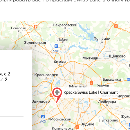
, с.2
ы"
2