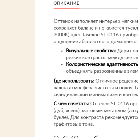
ОПИСАНИЕ
Оттенок наполняет интерьер мягким
сохраняет баланс и не кажется тускл
3000K) цвет Jasmine SL-0116 приоб
ощущение абсолютного домашнего 
Визуальные свойства:
Дарит ощ
резкие контрасты между светл
Колористическая адаптивность
объединять разрозненные элем
Где использовать:
Отличное решение 
важна атмосфера чистоты и покоя. Г
скандинавский минимализм и конте
С чем сочетать:
Оттенок SL-0116 орг
(дуб, ясень), матовым металлом (лат
букле). Для контраста рекомендует
графитовые тона.