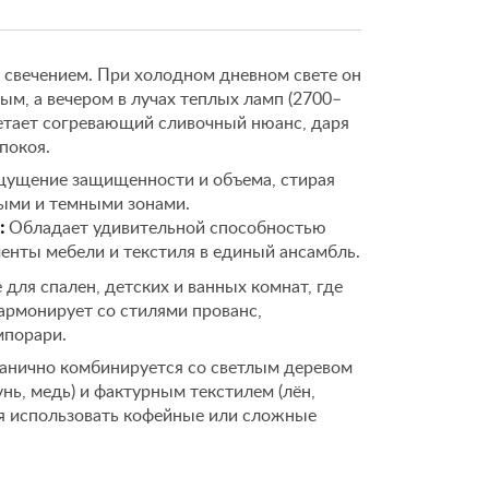
 свечением. При холодном дневном свете он
ым, а вечером в лучах теплых ламп (2700–
ретает согревающий сливочный нюанс, даря
покоя.
ущение защищенности и объема, стирая
ыми и темными зонами.
:
Обладает удивительной способностью
енты мебели и текстиля в единый ансамбль.
для спален, детских и ванных комнат, где
армонирует со стилями прованс,
мпорари.
анично комбинируется со светлым деревом
унь, медь) и фактурным текстилем (лён,
ся использовать кофейные или сложные