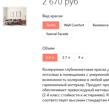
2 670 руб
Вид краски
Tactile
Wall Comfort
Resistance
Special Faсade
Объём
0.9 л
2.7 л
9 л
Колеруемая глубокоматовая краска 
потолках в помещениях с умеренной
возможность колеровки в любой цвет
гармоничный интерьер. Продукт про
обеспечивает превосходный матовый
(2-й класс стойкости к истиранию). 
соответствует высоким стандартам 