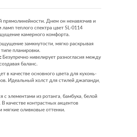
й прямолинейности. Днем он ненавязчив и
м ламп теплого спектра цвет SL-0114
щущение камерного комфорта.
ощущение замкнутости, мягко раскрывая
типе планировки.
:
Безупречно нивелирует разногласия между
создавая баланс.
т в качестве основного цвета для кухонь-
лов. Идеальный холст для стилей джапанди,
 с элементами из ротанга, бамбука, белой
 В качестве контрастных акцентов
и мягкие оливковые оттенки.