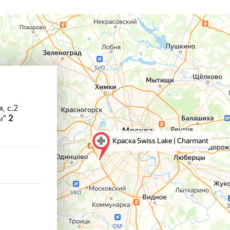
, с.2
ы"
2