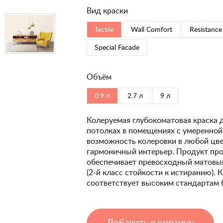
Вид краски
Tactile
Wall Comfort
Resistance
Special Faсade
Объём
0.9 л
2.7 л
9 л
Колеруемая глубокоматовая краска 
потолках в помещениях с умеренной
возможность колеровки в любой цвет
гармоничный интерьер. Продукт про
обеспечивает превосходный матовый
(2-й класс стойкости к истиранию). 
соответствует высоким стандартам 