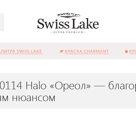
ЛИТРА SWISS LAKE
КРАСКА CHARMANT
КР
L-0114 Halo «Ореол» — бла
ым нюансом