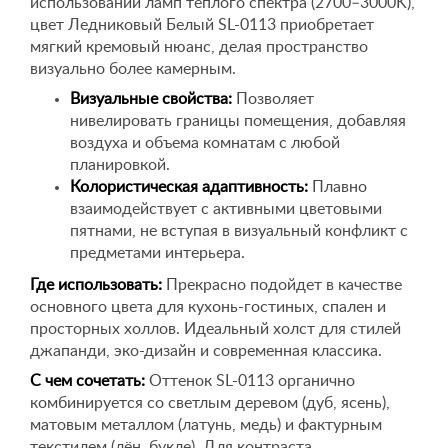
использовании ламп теплого спектра (2700–3000K),
цвет Ледниковый Белый SL-0113 приобретает
мягкий кремовый нюанс, делая пространство
визуально более камерным.
Визуальные свойства:
Позволяет
нивелировать границы помещения, добавляя
воздуха и объема комнатам с любой
планировкой.
Колористическая адаптивность:
Плавно
взаимодействует с активными цветовыми
пятнами, не вступая в визуальный конфликт с
предметами интерьера.
Где использовать:
Прекрасно подойдет в качестве
основного цвета для кухонь-гостиных, спален и
просторных холлов. Идеальный холст для стилей
джапанди, эко-дизайн и современная классика.
С чем сочетать:
Оттенок SL-0113 органично
комбинируется со светлым деревом (дуб, ясень),
матовым металлом (латунь, медь) и фактурным
текстилем (лён, букле). Для контраста