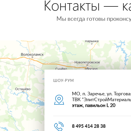
Контакты — ка
Мы всегда готовы проконсу
ШОУ-РУМ
МО, п. Заречье, ул. Торговая
ТВК "ЭлитСтройМатериал
этаж, павильон L 20
8 495 414 28 38