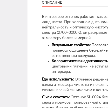
ОПИСАНИЕ
В интерьере оттенок работает как 
ландшафта. При холодном дневном с
нейтральность и оптическую чистоту
спектра (2700–3000K), он раскрывае
атмосферу более камерной.
Визуальные свойства:
Позволяе
привнося ощущение бескрайнег
естественным воздухом.
Колористическая адаптивность
цветовыми пятнами, не вступа
интерьера.
Где использовать:
Отличное решение 
важна атмосфера чистоты и покоя. Г
скандинавский минимализм и конте
С чем сочетать:
Оттенок SL-0094 без
серого мрамора, полированной стали
стекла. Элегантный контраст созда