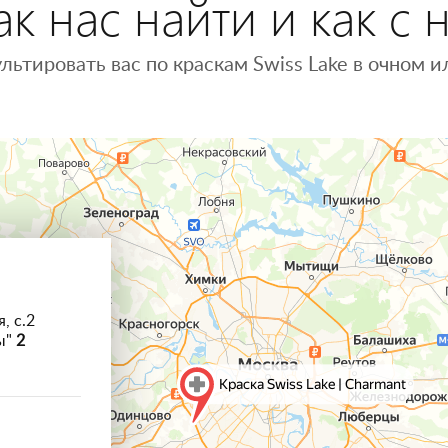
к нас найти и как с 
льтировать вас по краскам Swiss Lake в очном
, с.2
ы"
2