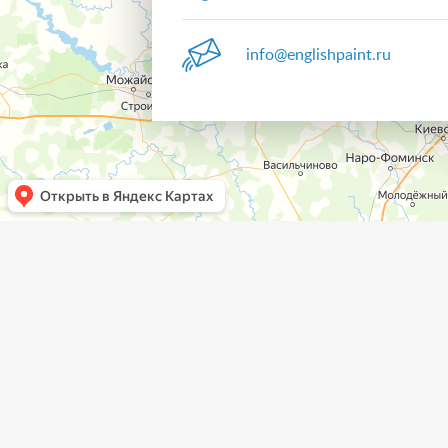
info@englishpaint.ru