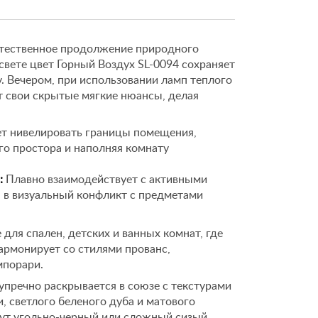
естественное продолжение природного
вете цвет Горный Воздух SL-0094 сохраняет
. Вечером, при использовании ламп теплого
т свои скрытые мягкие нюансы, делая
т нивелировать границы помещения,
о простора и наполняя комнату
:
Плавно взаимодействует с активными
я в визуальный конфликт с предметами
для спален, детских и ванных комнат, где
армонирует со стилями прованс,
мпорари.
упречно раскрывается в союзе с текстурами
, светлого беленого дуба и матового
дут угольно-черный или сложный сизый