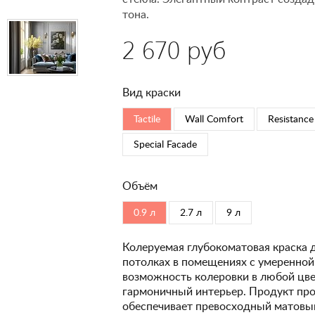
тона.
2 670 руб
Вид краски
Tactile
Wall Comfort
Resistance
Special Faсade
Объём
0.9 л
2.7 л
9 л
Колеруемая глубокоматовая краска 
потолках в помещениях с умеренной
возможность колеровки в любой цвет
гармоничный интерьер. Продукт про
обеспечивает превосходный матовый