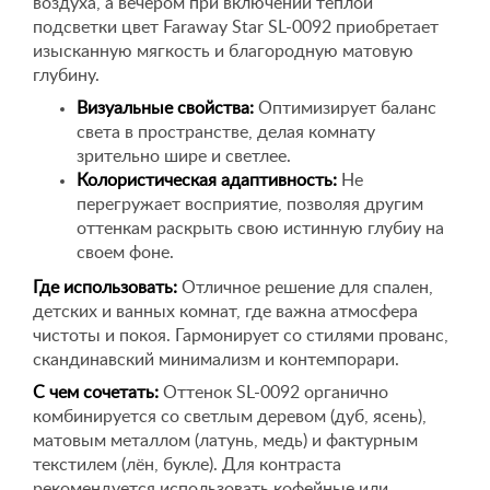
воздуха, а вечером при включении теплой
подсветки цвет Faraway Star SL-0092 приобретает
изысканную мягкость и благородную матовую
глубину.
Визуальные свойства:
Оптимизирует баланс
света в пространстве, делая комнату
зрительно шире и светлее.
Колористическая адаптивность:
Не
перегружает восприятие, позволяя другим
оттенкам раскрыть свою истинную глубиу на
своем фоне.
Где использовать:
Отличное решение для спален,
детских и ванных комнат, где важна атмосфера
чистоты и покоя. Гармонирует со стилями прованс,
скандинавский минимализм и контемпорари.
С чем сочетать:
Оттенок SL-0092 органично
комбинируется со светлым деревом (дуб, ясень),
матовым металлом (латунь, медь) и фактурным
текстилем (лён, букле). Для контраста
рекомендуется использовать кофейные или