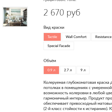
2 670 руб
Вид краски
Tactile
Wall Comfort
Resistance
Special Faсade
Объём
0.9 л
2.7 л
9 л
Колеруемая глубокоматовая краска 
потолках в помещениях с умеренной
возможность колеровки в любой цвет
гармоничный интерьер. Продукт про
обеспечивает превосходный матовый
(2-й класс стойкости к истиранию). 