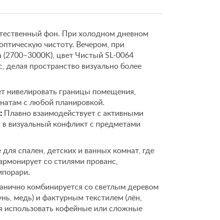
естественный фон. При холодном дневном
 оптическую чистоту. Вечером, при
 (2700–3000K), цвет Чистый SL-0064
, делая пространство визуально более
т нивелировать границы помещения,
мнатам с любой планировкой.
:
Плавно взаимодействует с активными
я в визуальный конфликт с предметами
для спален, детских и ванных комнат, где
армонирует со стилями прованс,
мпорари.
анично комбинируется со светлым деревом
унь, медь) и фактурным текстилем (лён,
ся использовать кофейные или сложные