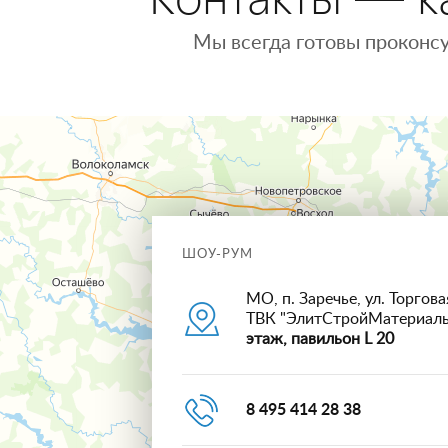
Мы всегда готовы проконсу
ШОУ-РУМ
МО, п. Заречье, ул. Торговая
ТВК "ЭлитСтройМатериал
этаж, павильон L 20
8 495 414 28 38