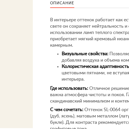
ОПИСАНИЕ
В интерьере оттенок работает как 
свете он сохраняет нейтральность и
использовании ламп теплого спектра
приобретает мягкий кремовый нюанс
камерным.
Визуальные свойства:
Позволяе
добавляя воздуха и объема ко
Колористическая адаптивность
цветовыми пятнами, не вступа
интерьера.
Где использовать:
Отличное решение 
важна атмосфера чистоты и покоя. Г
скандинавский минимализм и конте
С чем сочетать:
Оттенок SL-0064 орг
(дуб, ясень), матовым металлом (лат
букле). Для контраста рекомендует
графитовые тона.