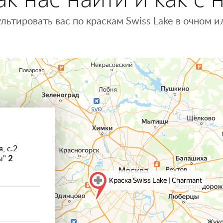
льтировать вас по краскам Swiss Lake в очном
, с.2
ы"
2