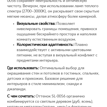
0056 сохраняет нейтральность и оптическую
чистоту. Вечером, при использовании ламп теплого
спектра (2700–3000K), он раскрывает свои скрытые
мягкие нюансы, делая атмосферу более камерной.
Визуальные свойства:
Позволяет
нивелировать границы помещения, привнося
ощущение бескрайнего простора и наполняя
комнату естественным воздухом.
Колористическая адаптивность:
Плавно
взаимодействует с активными цветовыми
пятнами, не вступая в визуальный конфликт с
предметами интерьера.
Где использовать:
Оптимальный выбор для
окрашивания стен и потолков в гостиных, спальнях,
детских и прихожих. Базовое решение для
интерьеров в стиле минимализм, сканди и
джапанди.
С чем сочетать:
Оттенок SL-0056 органично
комбинируется со светлым деревом (дуб, ясень),
матовым металлом (латунь, медь) и фактурным