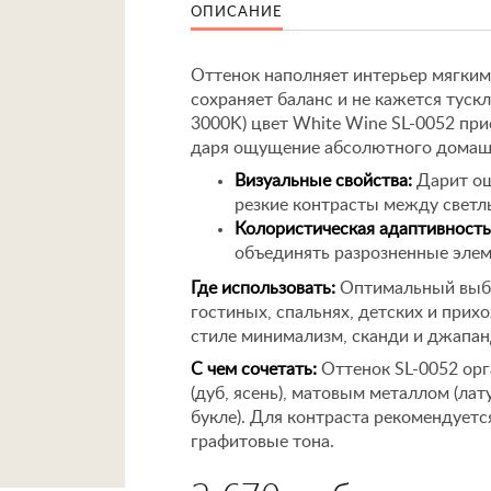
ОПИСАНИЕ
Оттенок наполняет интерьер мягким
сохраняет баланс и не кажется тускл
3000K) цвет White Wine SL-0052 пр
даря ощущение абсолютного домашн
Визуальные свойства:
Дарит ощ
резкие контрасты между светл
Колористическая адаптивность
объединять разрозненные элем
Где использовать:
Оптимальный выбо
гостиных, спальнях, детских и прих
стиле минимализм, сканди и джапан
С чем сочетать:
Оттенок SL-0052 орг
(дуб, ясень), матовым металлом (лат
букле). Для контраста рекомендует
графитовые тона.