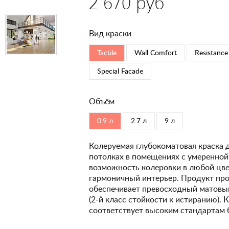
2 670 руб
Вид краски
Tactile
Wall Comfort
Resistance
Special Faсade
Объём
0.9 л
2.7 л
9 л
Колеруемая глубокоматовая краска 
потолках в помещениях с умеренной
возможность колеровки в любой цвет
гармоничный интерьер. Продукт про
обеспечивает превосходный матовый
(2-й класс стойкости к истиранию). 
соответствует высоким стандартам 