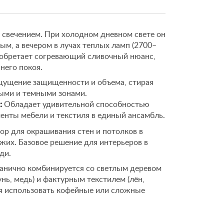
 свечением. При холодном дневном свете он
ым, а вечером в лучах теплых ламп (2700–
иобретает согревающий сливочный нюанс,
его покоя.
ущение защищенности и объема, стирая
ыми и темными зонами.
:
Обладает удивительной способностью
енты мебели и текстиля в единый ансамбль.
р для окрашивания стен и потолков в
ожих. Базовое решение для интерьеров в
ди.
анично комбинируется со светлым деревом
унь, медь) и фактурным текстилем (лён,
ся использовать кофейные или сложные