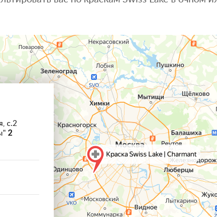
, с.2
ы"
2