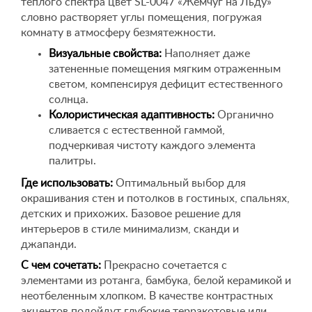
теплого спектра цвет SL-0047 «Жемчуг на Льду»
словно растворяет углы помещения, погружая
комнату в атмосферу безмятежности.
Визуальные свойства:
Наполняет даже
затененные помещения мягким отраженным
светом, компенсируя дефицит естественного
солнца.
Колористическая адаптивность:
Органично
сливается с естественной гаммой,
подчеркивая чистоту каждого элемента
палитры.
Где использовать:
Оптимальный выбор для
окрашивания стен и потолков в гостиных, спальнях,
детских и прихожих. Базовое решение для
интерьеров в стиле минимализм, сканди и
джапанди.
С чем сочетать:
Прекрасно сочетается с
элементами из ротанга, бамбука, белой керамикой и
неотбеленным хлопком. В качестве контрастных
акцентов подойдут глубокие терракотовые или