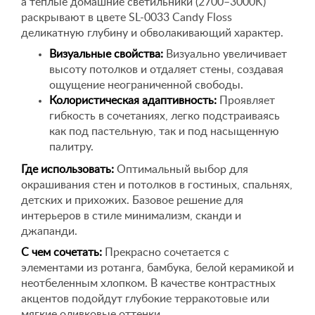
а теплые домашние светильники (2700–3000K)
раскрывают в цвете SL-0033 Candy Floss
деликатную глубину и обволакивающий характер.
Визуальные свойства:
Визуально увеличивает
высоту потолков и отдаляет стены, создавая
ощущение неограниченной свободы.
Колористическая адаптивность:
Проявляет
гибкость в сочетаниях, легко подстраиваясь
как под пастельную, так и под насыщенную
палитру.
Где использовать:
Оптимальный выбор для
окрашивания стен и потолков в гостиных, спальнях,
детских и прихожих. Базовое решение для
интерьеров в стиле минимализм, сканди и
джапанди.
С чем сочетать:
Прекрасно сочетается с
элементами из ротанга, бамбука, белой керамикой и
неотбеленным хлопком. В качестве контрастных
акцентов подойдут глубокие терракотовые или
мягкие оливковые оттенки.