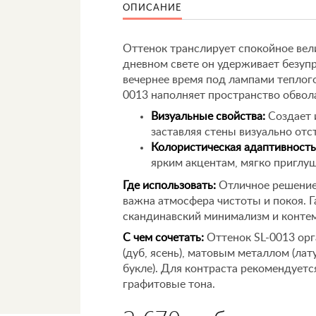
ОПИСАНИЕ
Оттенок транслирует спокойное вел
дневном свете он удерживает безуп
вечернее время под лампами теплого
0013 наполняет пространство обво
Визуальные свойства:
Создает 
заставляя стены визуально отс
Колористическая адаптивность
ярким акцентам, мягко приглу
Где использовать:
Отличное решение 
важна атмосфера чистоты и покоя. Г
скандинавский минимализм и конте
С чем сочетать:
Оттенок SL-0013 орг
(дуб, ясень), матовым металлом (лат
букле). Для контраста рекомендует
графитовые тона.