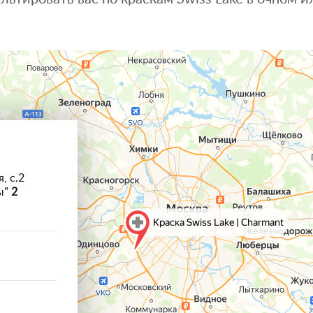
, с.2
ы"
2