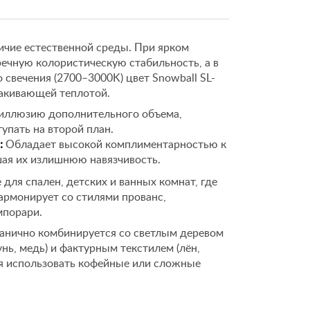
ичие естественной среды. При ярком
речную колористическую стабильность, а в
 свечения (2700–3000K) цвет Snowball SL-
лакивающей теплотой.
иллюзию дополнительного объема,
тупать на второй план.
:
Обладает высокой комплиментарностью к
шая их излишнюю навязчивость.
для спален, детских и ванных комнат, где
армонирует со стилями прованс,
мпорари.
анично комбинируется со светлым деревом
унь, медь) и фактурным текстилем (лён,
ся использовать кофейные или сложные