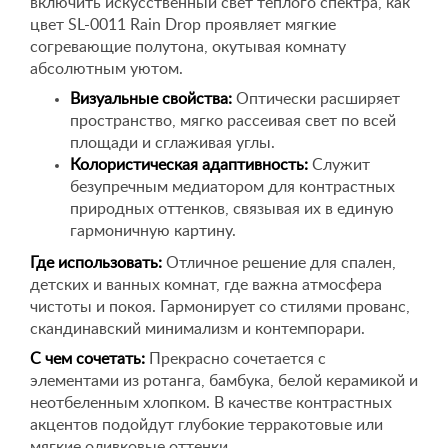
включить искусственный свет теплого спектра, как
цвет SL-0011 Rain Drop проявляет мягкие
согревающие полутона, окутывая комнату
абсолютным уютом.
Визуальные свойства:
Оптически расширяет
пространство, мягко рассеивая свет по всей
площади и сглаживая углы.
Колористическая адаптивность:
Служит
безупречным медиатором для контрастных
природных оттенков, связывая их в единую
гармоничную картину.
Где использовать:
Отличное решение для спален,
детских и ванных комнат, где важна атмосфера
чистоты и покоя. Гармонирует со стилями прованс,
скандинавский минимализм и контемпорари.
С чем сочетать:
Прекрасно сочетается с
элементами из ротанга, бамбука, белой керамикой и
неотбеленным хлопком. В качестве контрастных
акцентов подойдут глубокие терракотовые или
мягкие оливковые оттенки.