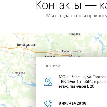
Контакты — ка
Мы всегда готовы проконсу
ШОУ-РУМ
МО, п. Заречье, ул. Торговая
ТВК "ЭлитСтройМатериал
этаж, павильон L 20
8 495 414 28 38