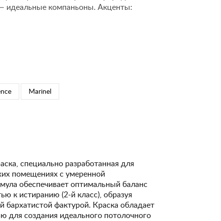
 — идеальные компаньоны. Акценты:
ence
Marinel
аска, специально разработанная для
ухих помещениях с умеренной
рмула обеспечивает оптимальный баланс
ю к истиранию (2-й класс), образуя
й бархатистой фактурой. Краска обладает
ю для создания идеального потолочного