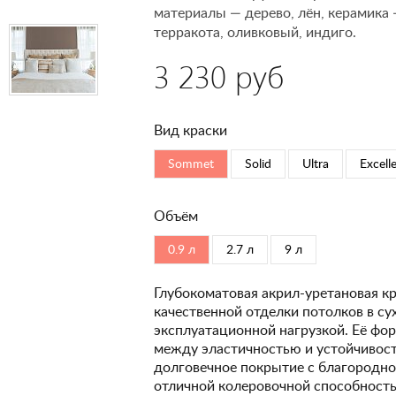
материалы — дерево, лён, керамика
терракота, оливковый, индиго.
3 230 руб
Вид краски
Sommet
Solid
Ultra
Excell
Объём
0.9 л
2.7 л
9 л
Глубокоматовая акрил-уретановая кр
качественной отделки потолков в с
эксплуатационной нагрузкой. Её фо
между эластичностью и устойчивость
долговечное покрытие с благородно
отличной колеровочной способность