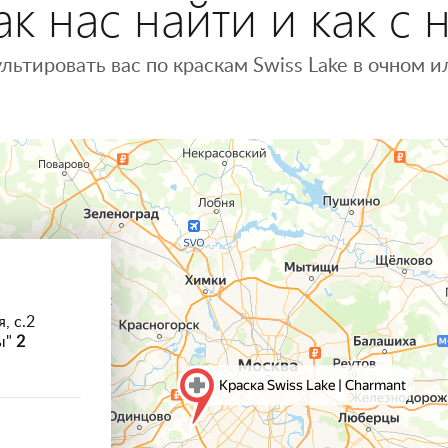
к нас найти и как с 
льтировать вас по краскам Swiss Lake в очном
, с.2
ы"
2