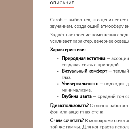
ОПИСАНИЕ
Carob — выбор тех, кто ценит естес
звучанием, создающий атмосферу вн
Задаёт настроение помещения средн
усиливает характер, вечернее освещ
Характеристики:
Природная эстетика
— ассоции
создавая связь с природой.
Визуальный комфорт
— тёплый 
глаз.
Универсальность
— подходит дл
минимализма.
Глубина цвета
— средний тон с
Где использовать?
Отлично работает 
фон или акцентная стена.
С чем сочетать?
В монохроме сочета
той же гаммы. Для контраста испол