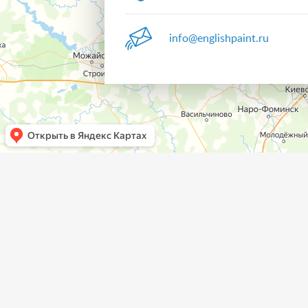
info@englishpaint.ru