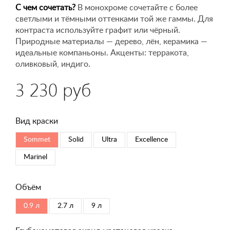
С чем сочетать?
В монохроме сочетайте с более
светлыми и тёмными оттенками той же гаммы. Для
контраста используйте графит или чёрный.
Природные материалы — дерево, лён, керамика —
идеальные компаньоны. Акценты: терракота,
оливковый, индиго.
3 230 руб
Вид краски
Sommet
Solid
Ultra
Excellence
Marinel
Объём
0.9 л
2.7 л
9 л