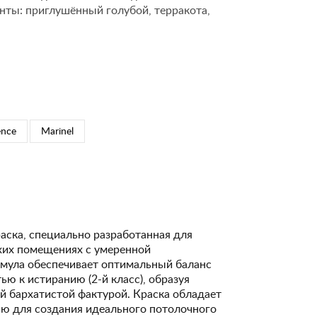
нты: приглушённый голубой, терракота,
ence
Marinel
аска, специально разработанная для
ухих помещениях с умеренной
рмула обеспечивает оптимальный баланс
ю к истиранию (2-й класс), образуя
й бархатистой фактурой. Краска обладает
ю для создания идеального потолочного