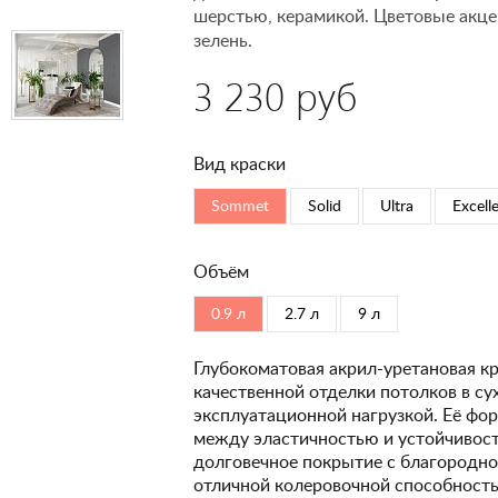
шерстью, керамикой. Цветовые акце
зелень.
3 230 руб
Вид краски
Sommet
Solid
Ultra
Excell
Объём
0.9 л
2.7 л
9 л
Глубокоматовая акрил-уретановая кр
качественной отделки потолков в с
эксплуатационной нагрузкой. Её фо
между эластичностью и устойчивость
долговечное покрытие с благородно
отличной колеровочной способность