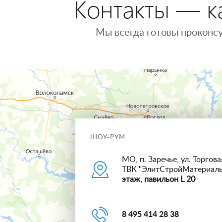
Контакты — ка
Мы всегда готовы проконсу
ШОУ-РУМ
МО, п. Заречье, ул. Торговая
ТВК "ЭлитСтройМатериал
этаж, павильон L 20
8 495 414 28 38