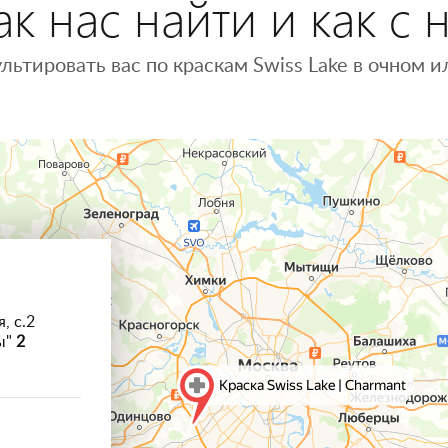
к нас найти и как с 
льтировать вас по краскам Swiss Lake в очном
, с.2
ы"
2