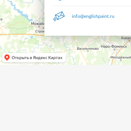
info@englishpaint.ru