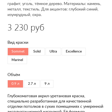
графит, уголь, тёмное дерево. Материалы: камень,
металл, текстиль. Для акцентов: глубокий синий,
изумрудный, охра.
3 230 руб
Вид краски
Sommet
Solid
Ultra
Excellence
Marinel
Объём
0.9 л
2.7 л
9 л
Глубокоматовая акрил-уретановая краска,
специально разработанная для качественной
отделки потолков в сухих помещениях с умеренной
эксплуатационной нагрузкой. Её формула