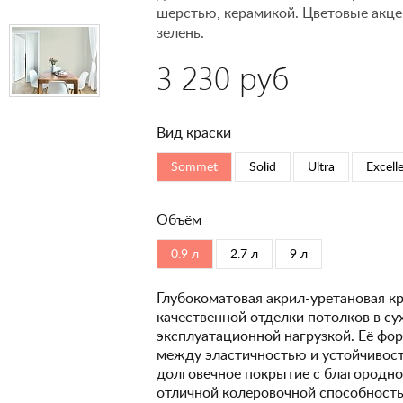
шерстью, керамикой. Цветовые акце
зелень.
3 230 руб
Вид краски
Sommet
Solid
Ultra
Excell
Объём
0.9 л
2.7 л
9 л
Глубокоматовая акрил-уретановая кр
качественной отделки потолков в с
эксплуатационной нагрузкой. Её фо
между эластичностью и устойчивость
долговечное покрытие с благородно
отличной колеровочной способность