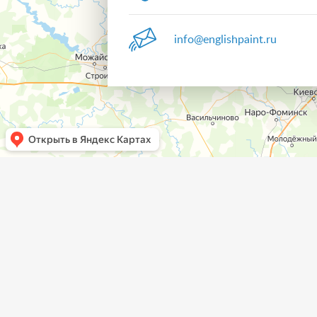
info@englishpaint.ru