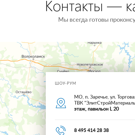
Контакты — ка
Мы всегда готовы проконсу
ШОУ-РУМ
МО, п. Заречье, ул. Торговая
ТВК "ЭлитСтройМатериал
этаж, павильон L 20
8 495 414 28 38