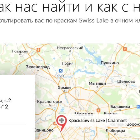
к нас найти и как с 
льтировать вас по краскам Swiss Lake в очном
, с.2
ы"
2