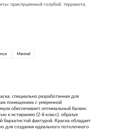
нты: приглушённый голубой, терракота,
ence
Marinel
аска, специально разработанная для
ухих помещениях с умеренной
рмула обеспечивает оптимальный баланс
ю к истиранию (2-й класс), образуя
й бархатистой фактурой. Краска обладает
ю для создания идеального потолочного