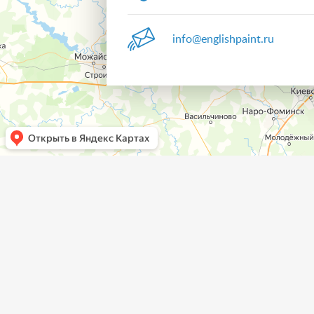
info@englishpaint.ru