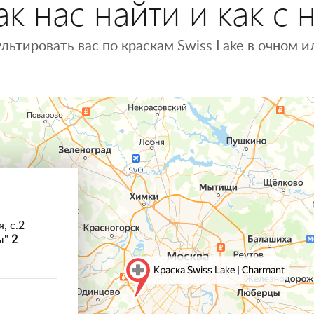
к нас найти и как с 
льтировать вас по краскам Swiss Lake в очном
, с.2
ы"
2