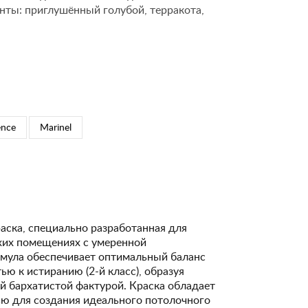
нты: приглушённый голубой, терракота,
ence
Marinel
аска, специально разработанная для
ухих помещениях с умеренной
рмула обеспечивает оптимальный баланс
ю к истиранию (2-й класс), образуя
й бархатистой фактурой. Краска обладает
ю для создания идеального потолочного