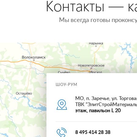
Контакты — ка
Мы всегда готовы проконсу
ШОУ-РУМ
МО, п. Заречье, ул. Торговая
ТВК "ЭлитСтройМатериал
этаж, павильон L 20
8 495 414 28 38