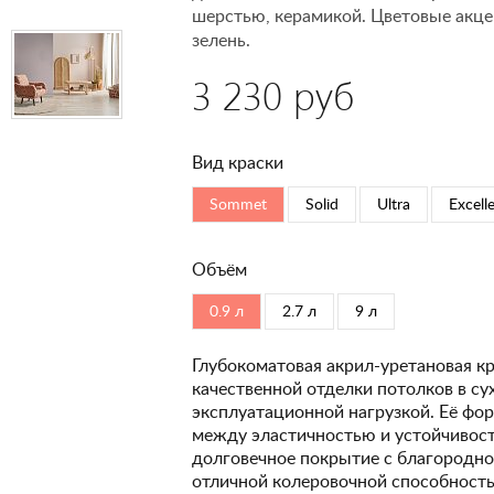
шерстью, керамикой. Цветовые акце
зелень.
3 230 руб
Вид краски
Sommet
Solid
Ultra
Excell
Объём
0.9 л
2.7 л
9 л
Глубокоматовая акрил-уретановая кр
качественной отделки потолков в с
эксплуатационной нагрузкой. Её фо
между эластичностью и устойчивость
долговечное покрытие с благородно
отличной колеровочной способность