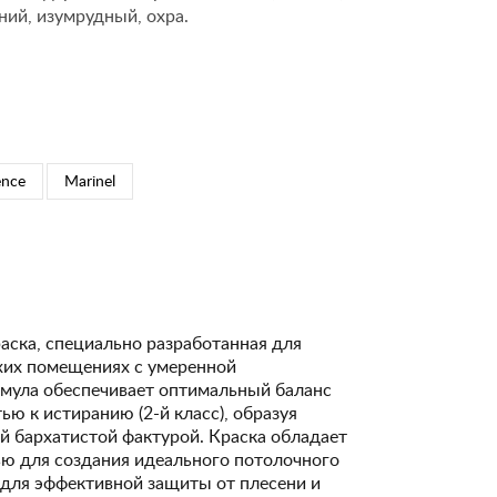
ний, изумрудный, охра.
ence
Marinel
аска, специально разработанная для
ухих помещениях с умеренной
рмула обеспечивает оптимальный баланс
ю к истиранию (2-й класс), образуя
й бархатистой фактурой. Краска обладает
ю для создания идеального потолочного
и для эффективной защиты от плесени и