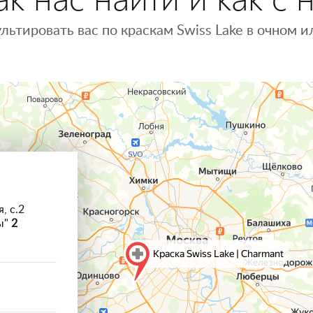
льтировать вас по краскам Swiss Lake в очном
, с.2
ы"
2