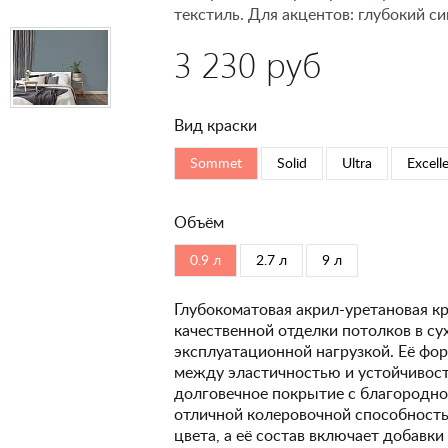
текстиль. Для акцентов: глубокий си
3 230 руб
Вид краски
Sommet
Solid
Ultra
Excell
Объём
0.9 л
2.7 л
9 л
Глубокоматовая акрил-уретановая кр
качественной отделки потолков в с
эксплуатационной нагрузкой. Её фо
между эластичностью и устойчивость
долговечное покрытие с благородно
отличной колеровочной способность
цвета, а её состав включает добавк