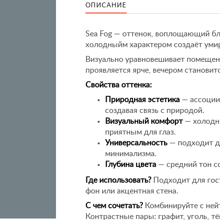
ОПИСАНИЕ
Sea Fog — оттенок, воплощающий бл
холодныйм характером создаёт ум
Визуально уравновешивает помещени
проявляется ярче, вечером становит
Свойства оттенка:
Природная эстетика
— ассоции
создавая связь с природой.
Визуальный комфорт
— холодн
приятным для глаз.
Универсальность
— подходит дл
минимализма.
Глубина цвета
— средний тон с
Где использовать?
Подходит для гост
фон или акцентная стена.
С чем сочетать?
Комбинируйте с ней
Контрастные пары: графит, уголь, т