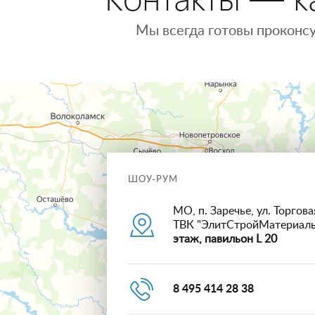
Мы всегда готовы проконсу
ШОУ-РУМ
МО, п. Заречье, ул. Торговая
ТВК "ЭлитСтройМатериал
этаж, павильон L 20
8 495 414 28 38