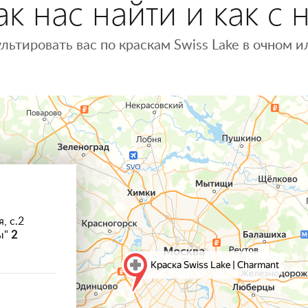
к нас найти и как с 
льтировать вас по краскам Swiss Lake в очном
, с.2
ы"
2