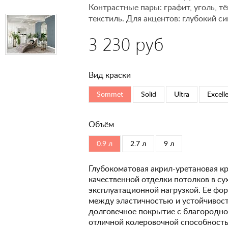
Контрастные пары: графит, уголь, т
текстиль. Для акцентов: глубокий си
3 230 руб
Вид краски
Sommet
Solid
Ultra
Excell
Объём
0.9 л
2.7 л
9 л
Глубокоматовая акрил-уретановая кр
качественной отделки потолков в с
эксплуатационной нагрузкой. Её фо
между эластичностью и устойчивость
долговечное покрытие с благородно
отличной колеровочной способность