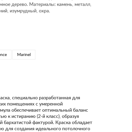
ёмное дерево. Материалы: камень, металл,
ний, изумрудный, охра.
ence
Marinel
аска, специально разработанная для
ухих помещениях с умеренной
рмула обеспечивает оптимальный баланс
ю к истиранию (2-й класс), образуя
й бархатистой фактурой. Краска обладает
ю для создания идеального потолочного