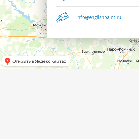
info@englishpaint.ru