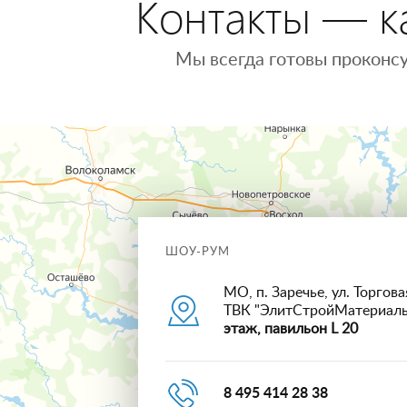
Контакты — ка
Мы всегда готовы проконсу
ШОУ-РУМ
МО, п. Заречье, ул. Торговая
ТВК "ЭлитСтройМатериал
этаж, павильон L 20
8 495 414 28 38