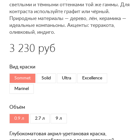
светлыми и тёмными оттенками той же гаммы. Для
контраста используйте графит или чёрный.
Природные материалы — дерево, лён, керамика —
идеальные компаньоны. Акценты: терракота,
оливковый, индиго.
3 230 руб
Вид краски
Sommet
Solid
Ultra
Excellence
Marinel
Объём
0.9 л
2.7 л
9 л
Глубокоматовая акрил-уретановая краска,