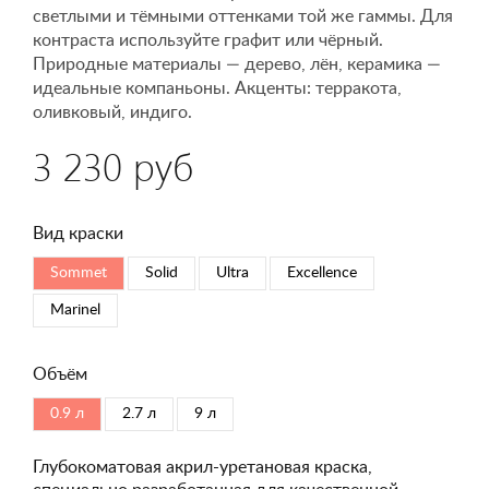
светлыми и тёмными оттенками той же гаммы. Для
контраста используйте графит или чёрный.
Природные материалы — дерево, лён, керамика —
идеальные компаньоны. Акценты: терракота,
оливковый, индиго.
3 230 руб
Вид краски
Sommet
Solid
Ultra
Excellence
Marinel
Объём
0.9 л
2.7 л
9 л
Глубокоматовая акрил-уретановая краска,