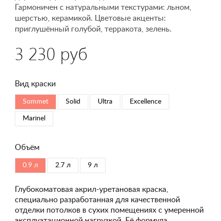
Гармоничен с натуральными текстурами: льном,
шерстью, керамикой. Цветовые акценты:
приглушённый голубой, терракота, зелень.
3 230 руб
Вид краски
Sommet
Solid
Ultra
Excellence
Marinel
Объём
0.9 л
2.7 л
9 л
Глубокоматовая акрил-уретановая краска,
специально разработанная для качественной
отделки потолков в сухих помещениях с умеренной
эксплуатационной нагрузкой. Её формула