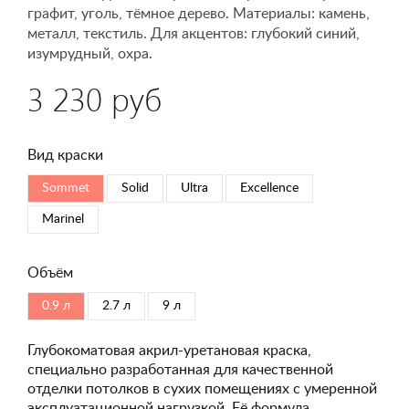
графит, уголь, тёмное дерево. Материалы: камень,
металл, текстиль. Для акцентов: глубокий синий,
изумрудный, охра.
3 230 руб
Вид краски
Sommet
Solid
Ultra
Excellence
Marinel
Объём
0.9 л
2.7 л
9 л
Глубокоматовая акрил-уретановая краска,
специально разработанная для качественной
отделки потолков в сухих помещениях с умеренной
эксплуатационной нагрузкой. Её формула