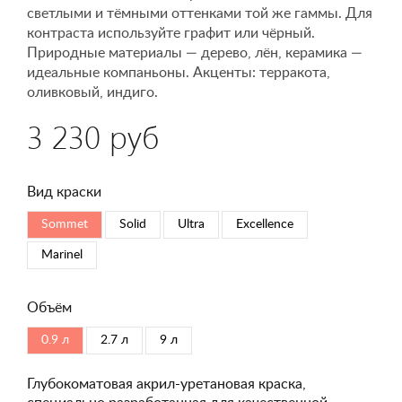
светлыми и тёмными оттенками той же гаммы. Для
контраста используйте графит или чёрный.
Природные материалы — дерево, лён, керамика —
идеальные компаньоны. Акценты: терракота,
оливковый, индиго.
3 230 руб
Вид краски
Sommet
Solid
Ultra
Excellence
Marinel
Объём
0.9 л
2.7 л
9 л
Глубокоматовая акрил-уретановая краска,