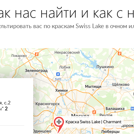
к нас найти и как с 
льтировать вас по краскам Swiss Lake в очном
, с.2
ы"
2