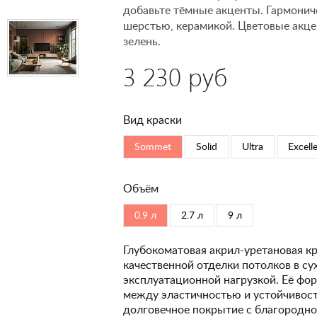
добавьте тёмные акценты. Гармонич
шерстью, керамикой. Цветовые акце
зелень.
3 230 руб
Вид краски
Sommet
Solid
Ultra
Excell
Объём
0.9 л
2.7 л
9 л
Глубокоматовая акрил-уретановая кр
качественной отделки потолков в с
эксплуатационной нагрузкой. Её фо
между эластичностью и устойчивость
долговечное покрытие с благородно