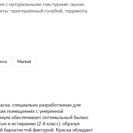
ен с натуральными текстурами: льном,
нты: приглушённый голубой, терракота,
ence
Marinel
аска, специально разработанная для
ухих помещениях с умеренной
рмула обеспечивает оптимальный баланс
ю к истиранию (2-й класс), образуя
й бархатистой фактурой. Краска обладает