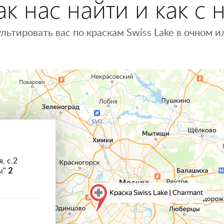
к нас найти и как с 
льтировать вас по краскам Swiss Lake в очном
, с.2
ы"
2