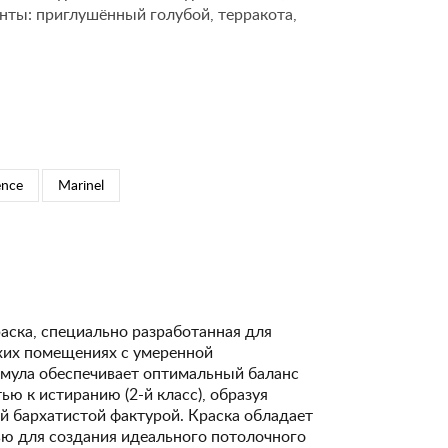
нты: приглушённый голубой, терракота,
ence
Marinel
аска, специально разработанная для
ухих помещениях с умеренной
рмула обеспечивает оптимальный баланс
ю к истиранию (2-й класс), образуя
й бархатистой фактурой. Краска обладает
ю для создания идеального потолочного