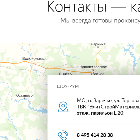
Контакты — ка
Мы всегда готовы проконсу
ШОУ-РУМ
МО, п. Заречье, ул. Торговая
ТВК "ЭлитСтройМатериал
этаж, павильон L 20
8 495 414 28 38