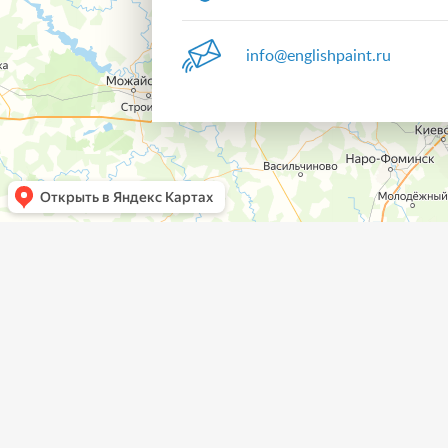
info@englishpaint.ru