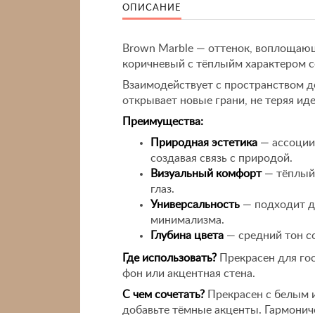
ОПИСАНИЕ
Brown Marble — оттенок, воплощающ
коричневый с тёплыйм характером 
Взаимодействует с пространством д
открывает новые грани, не теряя ид
Преимущества:
Природная эстетика
— ассоции
создавая связь с природой.
Визуальный комфорт
— тёплый 
глаз.
Универсальность
— подходит дл
минимализма.
Глубина цвета
— средний тон с
Где использовать?
Прекрасен для гос
фон или акцентная стена.
С чем сочетать?
Прекрасен с белым 
добавьте тёмные акценты. Гармонич