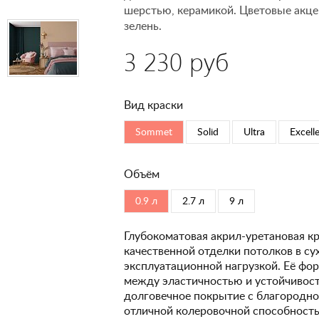
шерстью, керамикой. Цветовые акце
зелень.
3 230 руб
Вид краски
Sommet
Solid
Ultra
Excell
Объём
0.9 л
2.7 л
9 л
Глубокоматовая акрил-уретановая кр
качественной отделки потолков в с
эксплуатационной нагрузкой. Её фо
между эластичностью и устойчивость
долговечное покрытие с благородно
отличной колеровочной способность