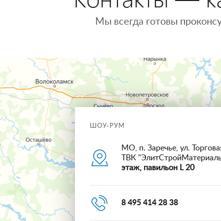
Мы всегда готовы проконсу
ШОУ-РУМ
МО, п. Заречье, ул. Торговая
ТВК "ЭлитСтройМатериал
этаж, павильон L 20
8 495 414 28 38