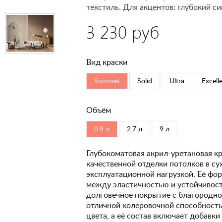
текстиль. Для акцентов: глубокий си
3 230 руб
Вид краски
Sommet
Solid
Ultra
Excell
Объём
0.9 л
2.7 л
9 л
Глубокоматовая акрил-уретановая кр
качественной отделки потолков в с
эксплуатационной нагрузкой. Её фо
между эластичностью и устойчивость
долговечное покрытие с благородно
отличной колеровочной способность
цвета, а её состав включает добавк