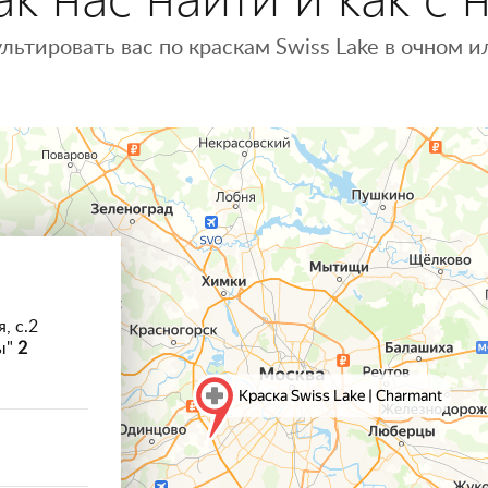
льтировать вас по краскам Swiss Lake в очном
, с.2
ы"
2