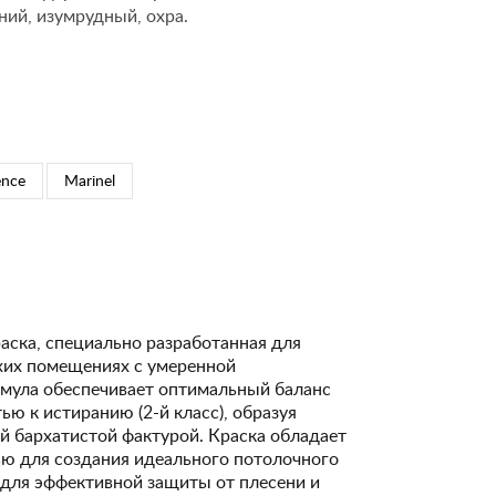
ний, изумрудный, охра.
ence
Marinel
аска, специально разработанная для
ухих помещениях с умеренной
рмула обеспечивает оптимальный баланс
ю к истиранию (2-й класс), образуя
й бархатистой фактурой. Краска обладает
ю для создания идеального потолочного
и для эффективной защиты от плесени и