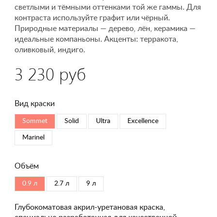
светлыми и тёмными оттенками той же гаммы. Для
контраста используйте графит или чёрный.
Природные материалы — дерево, лён, керамика —
идеальные компаньоны. Акценты: терракота,
оливковый, индиго.
3 230 руб
Вид краски
Sommet
Solid
Ultra
Excellence
Marinel
Объём
0.9 л
2.7 л
9 л
Глубокоматовая акрил-уретановая краска,