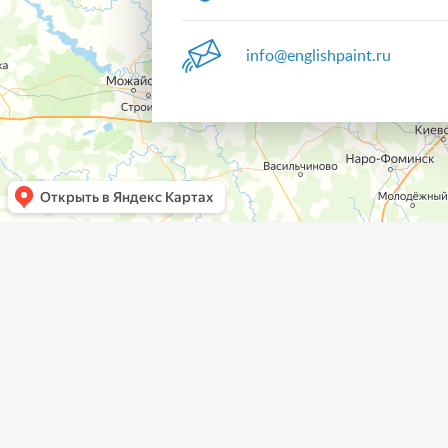
info@englishpaint.ru