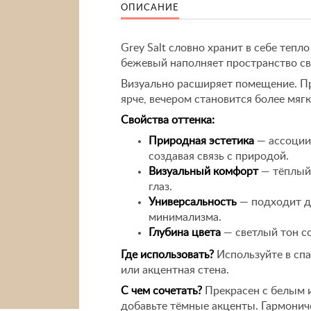
ОПИСАНИЕ
Grey Salt словно хранит в себе теп
бежевый наполняет пространство св
Визуально расширяет помещение. Пр
ярче, вечером становится более мяг
Свойства оттенка:
Природная эстетика
— ассоции
создавая связь с природой.
Визуальный комфорт
— тёплый 
глаз.
Универсальность
— подходит дл
минимализма.
Глубина цвета
— светлый тон с
Где использовать?
Используйте в спа
или акцентная стена.
С чем сочетать?
Прекрасен с белым 
добавьте тёмные акценты. Гармонич