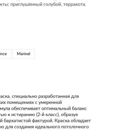
нты: приглушённый голубой, терракота,
ence
Marinel
аска, специально разработанная для
ухих помещениях с умеренной
рмула обеспечивает оптимальный баланс
ю к истиранию (2-й класс), образуя
й бархатистой фактурой. Краска обладает
ю для создания идеального потолочного