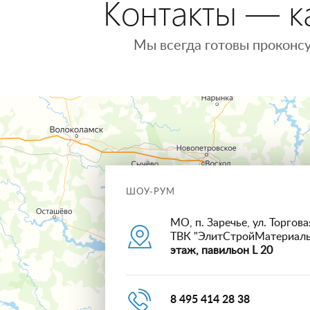
Контакты — ка
Мы всегда готовы проконсу
ШОУ-РУМ
МО, п. Заречье, ул. Торговая
ТВК "ЭлитСтройМатериал
этаж, павильон L 20
8 495 414 28 38