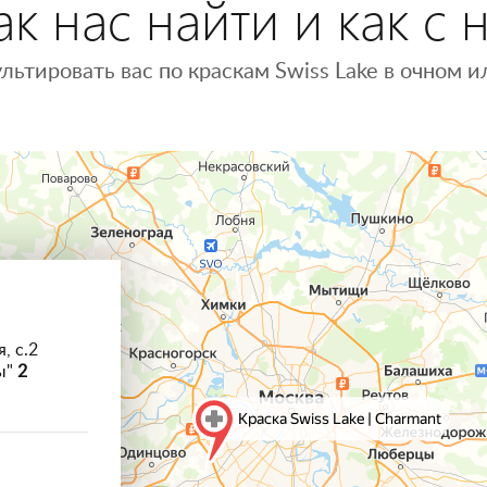
к нас найти и как с 
льтировать вас по краскам Swiss Lake в очном
, с.2
ы"
2