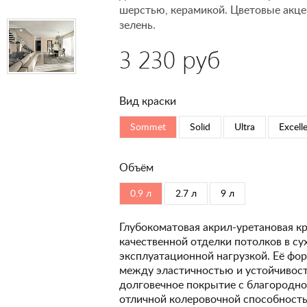
шерстью, керамикой. Цветовые акце
зелень.
3 230 руб
Вид краски
Sommet
Solid
Ultra
Excell
Объём
0.9 л
2.7 л
9 л
Глубокоматовая акрил-уретановая кр
качественной отделки потолков в с
эксплуатационной нагрузкой. Её фо
между эластичностью и устойчивость
долговечное покрытие с благородно
отличной колеровочной способность