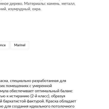
ёмное дерево. Материалы: камень, металл,
ний, изумрудный, охра.
ence
Marinel
аска, специально разработанная для
ухих помещениях с умеренной
рмула обеспечивает оптимальный баланс
ю к истиранию (2-й класс), образуя
й бархатистой фактурой. Краска обладает
ю для создания идеального потолочного