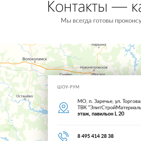
Контакты — ка
Мы всегда готовы проконсу
ШОУ-РУМ
МО, п. Заречье, ул. Торговая
ТВК "ЭлитСтройМатериал
этаж, павильон L 20
8 495 414 28 38