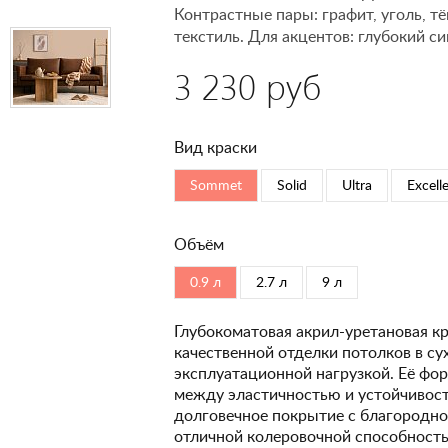
Контрастные пары: графит, уголь, т
текстиль. Для акцентов: глубокий си
3 230 руб
Вид краски
Sommet
Solid
Ultra
Excell
Объём
0.9 л
2.7 л
9 л
Глубокоматовая акрил-уретановая кр
качественной отделки потолков в с
эксплуатационной нагрузкой. Её фо
между эластичностью и устойчивость
долговечное покрытие с благородно
отличной колеровочной способность