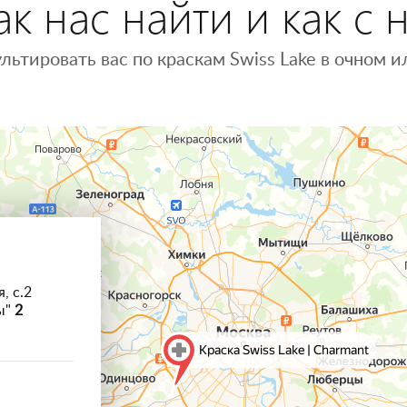
к нас найти и как с 
льтировать вас по краскам Swiss Lake в очном
, с.2
ы"
2