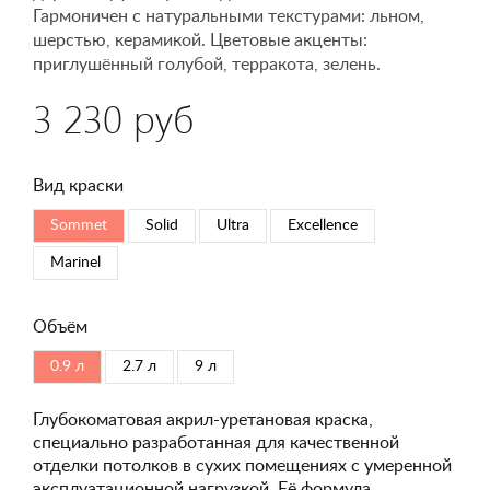
Гармоничен с натуральными текстурами: льном,
шерстью, керамикой. Цветовые акценты:
приглушённый голубой, терракота, зелень.
3 230 руб
Вид краски
Sommet
Solid
Ultra
Excellence
Marinel
Объём
0.9 л
2.7 л
9 л
Глубокоматовая акрил-уретановая краска,
специально разработанная для качественной
отделки потолков в сухих помещениях с умеренной
эксплуатационной нагрузкой. Её формула