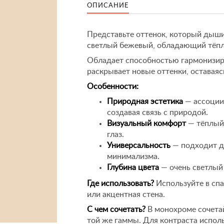
ОПИСАНИЕ
Представьте оттенок, который дыши
светлый бежевый, обладающий тёпл
Обладает способностью гармонизир
раскрывает новые оттенки, оставая
Особенности:
Природная эстетика
— ассоции
создавая связь с природой.
Визуальный комфорт
— тёплый 
глаз.
Универсальность
— подходит дл
минимализма.
Глубина цвета
— очень светлый
Где использовать?
Используйте в спа
или акцентная стена.
С чем сочетать?
В монохроме сочета
той же гаммы. Для контраста испол