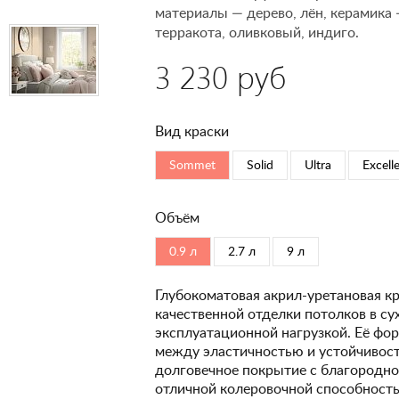
материалы — дерево, лён, керамика
терракота, оливковый, индиго.
3 230 руб
Вид краски
Sommet
Solid
Ultra
Excell
Объём
0.9 л
2.7 л
9 л
Глубокоматовая акрил-уретановая кр
качественной отделки потолков в с
эксплуатационной нагрузкой. Её фо
между эластичностью и устойчивость
долговечное покрытие с благородно
отличной колеровочной способность