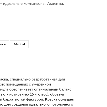
 — идеальные компаньоны. Акценты:
ence
Marinel
аска, специально разработанная для
ухих помещениях с умеренной
рмула обеспечивает оптимальный баланс
ю к истиранию (2-й класс), образуя
й бархатистой фактурой. Краска обладает
ю для создания идеального потолочного