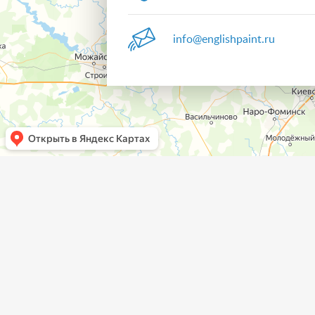
info@englishpaint.ru