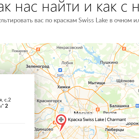
к нас найти и как с 
льтировать вас по краскам Swiss Lake в очном
, с.2
ы"
2