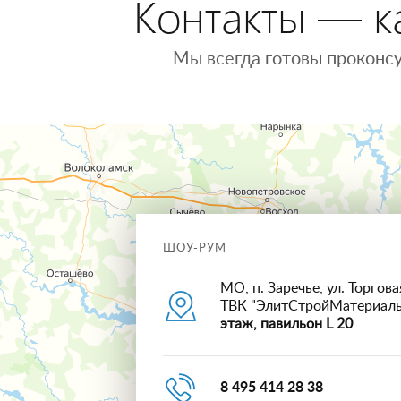
Контакты — ка
Мы всегда готовы проконсу
ШОУ-РУМ
МО, п. Заречье, ул. Торговая
ТВК "ЭлитСтройМатериал
этаж, павильон L 20
8 495 414 28 38