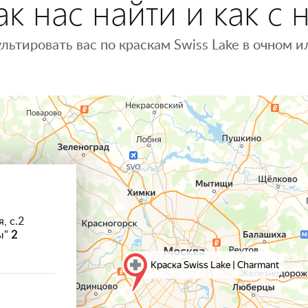
к нас найти и как с 
льтировать вас по краскам Swiss Lake в очном
, с.2
ы"
2