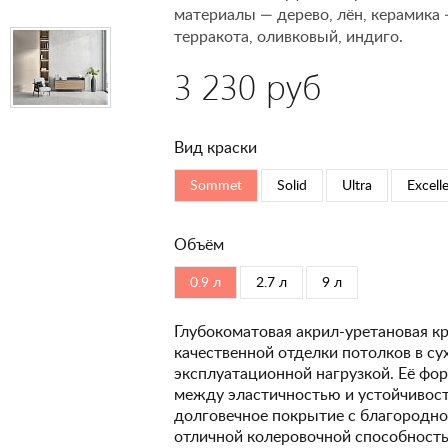
материалы — дерево, лён, керамика
терракота, оливковый, индиго.
3 230 руб
Вид краски
Sommet
Solid
Ultra
Excell
Объём
0.9 л
2.7 л
9 л
Глубокоматовая акрил-уретановая кр
качественной отделки потолков в с
эксплуатационной нагрузкой. Её фо
между эластичностью и устойчивость
долговечное покрытие с благородно
отличной колеровочной способность