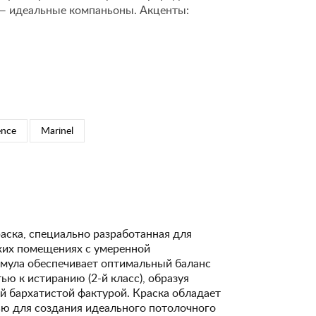
 — идеальные компаньоны. Акценты:
ence
Marinel
аска, специально разработанная для
ухих помещениях с умеренной
рмула обеспечивает оптимальный баланс
ю к истиранию (2-й класс), образуя
й бархатистой фактурой. Краска обладает
ю для создания идеального потолочного