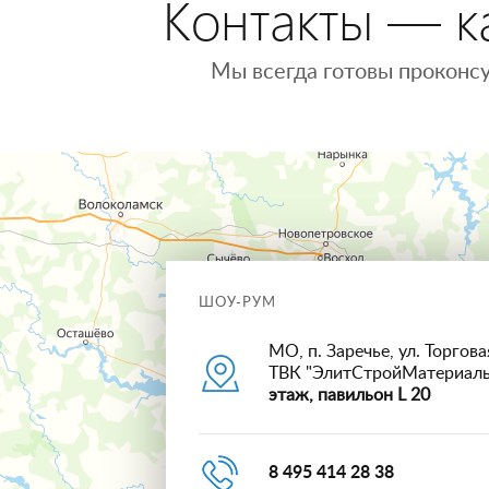
Контакты — ка
Мы всегда готовы проконсу
ШОУ-РУМ
МО, п. Заречье, ул. Торговая
ТВК "ЭлитСтройМатериал
этаж, павильон L 20
8 495 414 28 38